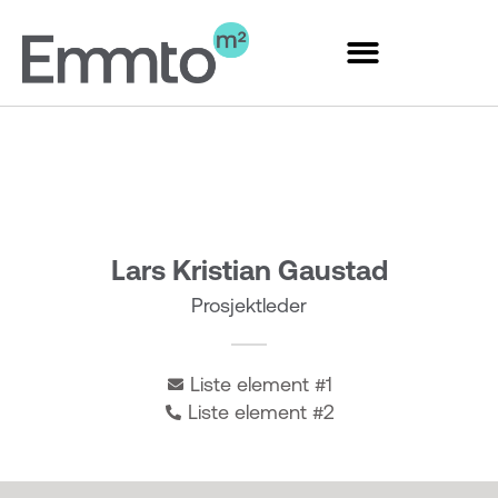
Hopp
rett
til
innholdet
Lars Kristian Gaustad
Prosjektleder
Liste element #1
Liste element #2