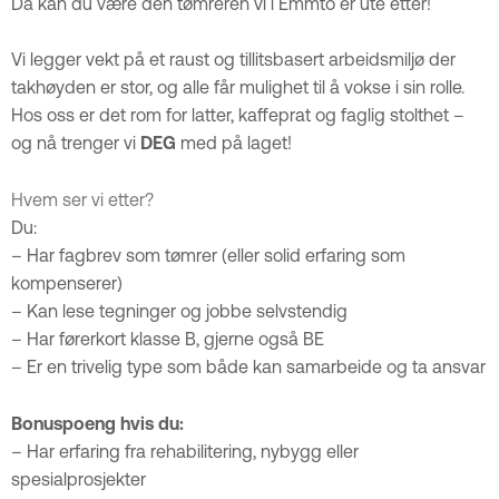
Da kan du være den tømreren vi i Emmto er ute etter!
Vi legger vekt på et raust og tillitsbasert arbeidsmiljø der
takhøyden er stor, og alle får mulighet til å vokse i sin rolle.
Hos oss er det rom for latter, kaffeprat og faglig stolthet –
og nå trenger vi
DEG
med på laget!
Hvem ser vi etter?
Du:
– Har fagbrev som tømrer (eller solid erfaring som
kompenserer)
– Kan lese tegninger og jobbe selvstendig
– Har førerkort klasse B, gjerne også BE
– Er en trivelig type som både kan samarbeide og ta ansvar
Bonuspoeng hvis du:
– Har erfaring fra rehabilitering, nybygg eller
spesialprosjekter