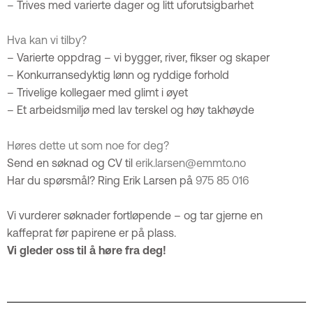
– Trives med varierte dager og litt uforutsigbarhet
Hva kan vi tilby?
– Varierte oppdrag – vi bygger, river, fikser og skaper
– Konkurransedyktig lønn og ryddige forhold
– Trivelige kollegaer med glimt i øyet
– Et arbeidsmiljø med lav terskel og høy takhøyde
Høres dette ut som noe for deg?
Send en søknad og CV til
erik.larsen@emmto.no
Har du spørsmål? Ring Erik Larsen på
975 85 016
Vi vurderer søknader fortløpende – og tar gjerne en
kaffeprat før papirene er på plass.
Vi gleder oss til å høre fra deg!